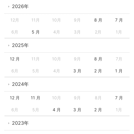
2026年
12月
11月
10月
9月
8 月
7 月
6月
5 月
4月
3月
2月
1月
2025年
12 月
11月
10月
9月
8 月
7月
6月
5月
4月
3 月
2 月
1 月
2024年
12 月
11 月
10月
9月
8月
7 月
6月
5月
4 月
3 月
2 月
1月
2023年