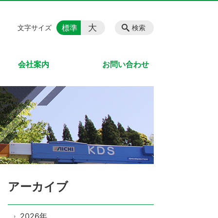
大
標準
文字サイズ
検索
会社案内
お問い合わせ
アーカイブ
2026年