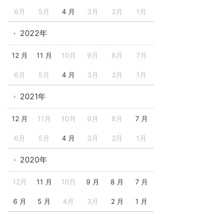
6月
5月
4 月
3月
2月
1月
2022年
12 月
11 月
10月
9月
8月
7月
6月
5月
4 月
3月
2月
1月
2021年
12 月
11月
10月
9月
8月
7 月
6月
5月
4 月
3月
2月
1月
2020年
12月
11 月
10月
9 月
8 月
7 月
6 月
5 月
4月
3月
2 月
1 月