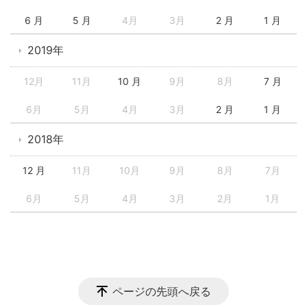
6 月
5 月
4月
3月
2 月
1 月
2019年
12月
11月
10 月
9月
8月
7 月
6月
5月
4月
3月
2 月
1 月
2018年
12 月
11月
10月
9月
8月
7月
6月
5月
4月
3月
2月
1月
ページの先頭へ戻る