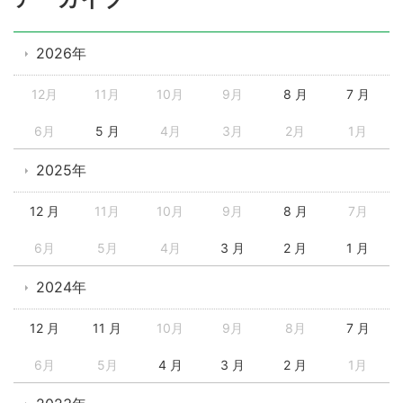
2026年
12月
11月
10月
9月
8 月
7 月
6月
5 月
4月
3月
2月
1月
2025年
12 月
11月
10月
9月
8 月
7月
6月
5月
4月
3 月
2 月
1 月
2024年
12 月
11 月
10月
9月
8月
7 月
6月
5月
4 月
3 月
2 月
1月