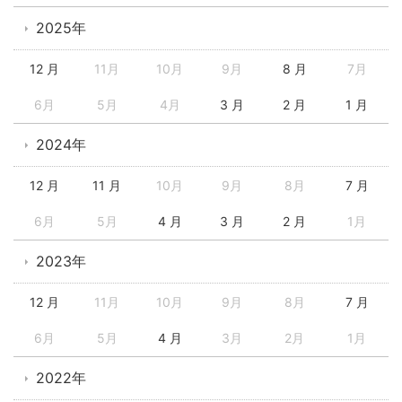
2025年
12 月
11月
10月
9月
8 月
7月
6月
5月
4月
3 月
2 月
1 月
2024年
12 月
11 月
10月
9月
8月
7 月
6月
5月
4 月
3 月
2 月
1月
2023年
12 月
11月
10月
9月
8月
7 月
6月
5月
4 月
3月
2月
1月
2022年