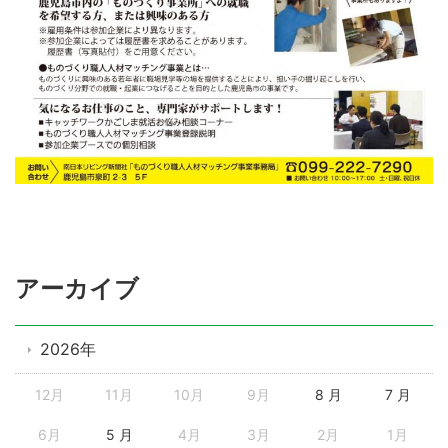
アーカイブ
2026年
12月
11月
10月
9月
8 月
7 月
6月
5 月
4月
3月
2月
1月