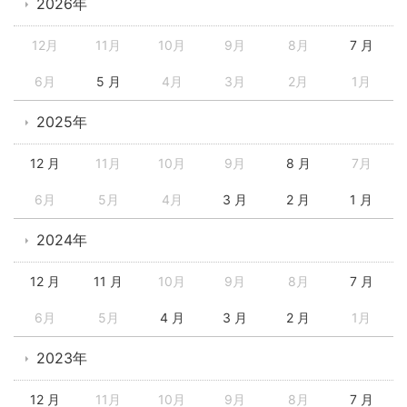
2026年
12月
11月
10月
9月
8月
7 月
6月
5 月
4月
3月
2月
1月
2025年
12 月
11月
10月
9月
8 月
7月
6月
5月
4月
3 月
2 月
1 月
2024年
12 月
11 月
10月
9月
8月
7 月
6月
5月
4 月
3 月
2 月
1月
2023年
12 月
11月
10月
9月
8月
7 月