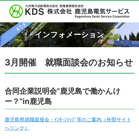
インフォメーション
3月開催 就職面談会のお知らせ
合同企業説明会”鹿児島で働かんけ
ー？”in鹿児島
鹿児島県就職面接会・ｲﾝﾀｰﾝｼｯﾌﾟ等のご案内（外部サイト
へリンク）